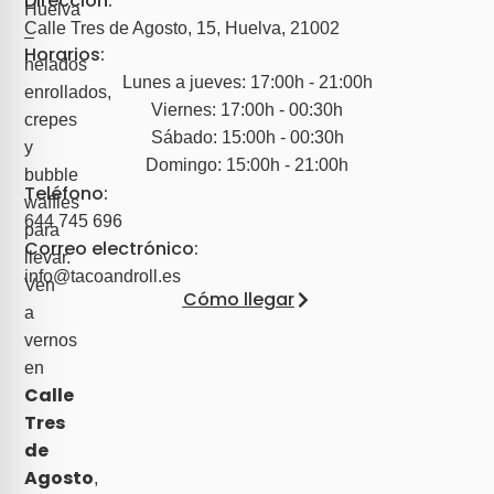
Dirección:
Huelva
Calle Tres de Agosto, 15, Huelva, 21002​
–
Horarios:
helados
Lunes a jueves: 17:00h - 21:00h
enrollados,
Viernes: 17:00h - 00:30h
crepes
Sábado: 15:00h - 00:30h
y
Domingo: 15:00h - 21:00h
bubble
Teléfono:
waffles
644 745 696
para
Correo electrónico:
llevar.
info@tacoandroll.es
Ven
Cómo llegar
a
vernos
en
Calle
Tres
de
Agosto
,